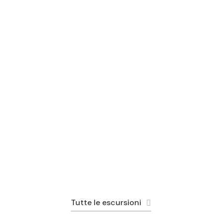
Petra da Sharm Elsheikh
€225
€235
Tutte le escursioni
cursioni sul Mar
Escursioni