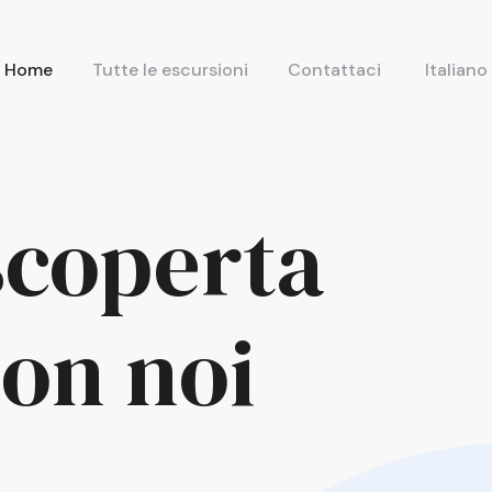
Home
Tutte le escursioni
Contattaci
Italiano
 scoperta
on noi