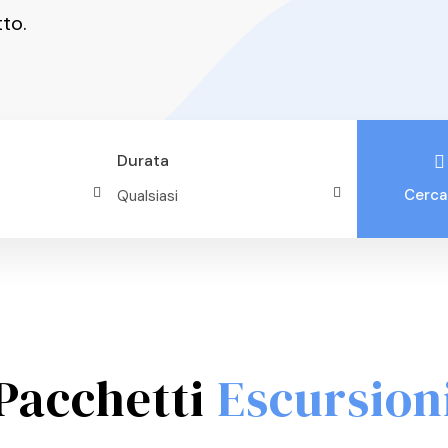
tto.
Durata
Cerca
Pacchetti
Escursion
Pacchetto Blu