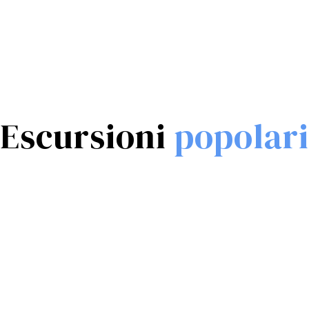
€115
€110
Escursioni
popolari
Bagno di Mosè
€180
€195