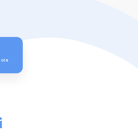
 ora
i
Pacchetto Rosso